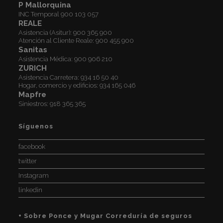
P Mallorquina
INC Temporal
900 103 057
REALE
Asistencia (Asitur):
900 365 900
Atención al Cliente Reale:
900 455 900
Sanitas
Asistencia Médica:
900 906 210
ZURICH
Asistencia Carretera:
934 16 50 40
Hogar, comercio y edificios:
934 165 046
Mapfre
Siniestros:
918 365 365
Síguenos
facebook
twitter
Instagram
linkedin
+ Sobre Ponce y Mugar Correduría de seguros