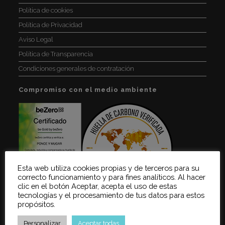
De
Política de cookies
INESE:
Digitalización
Política de Privacidad
360º.
Aviso Legal
Política de Transparencia
Condiciones generales de contratación
Compromiso con el medio ambiente
Esta web utiliza cookies propias y de terceros para su
correcto funcionamiento y para fines analíticos. Al hacer
clic en el botón Aceptar, acepta el uso de estas
tecnologías y el procesamiento de tus datos para estos
propósitos.
Teléfonos de asistencia
Personalizar
Aceptar todas