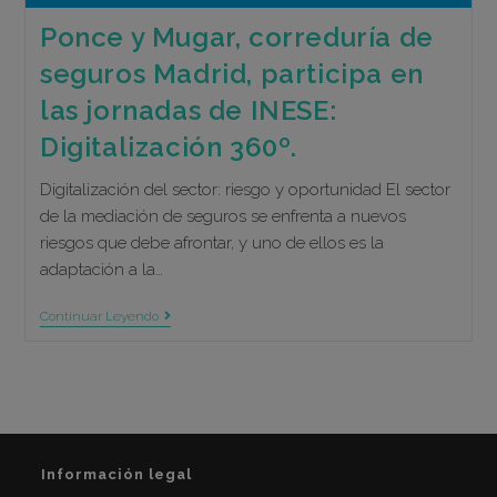
Ponce y Mugar, correduría de
seguros Madrid, participa en
las jornadas de INESE:
Digitalización 360º.
Digitalización del sector: riesgo y oportunidad El sector
de la mediación de seguros se enfrenta a nuevos
riesgos que debe afrontar, y uno de ellos es la
adaptación a la…
Ponce
Continuar Leyendo
Y
Mugar,
Correduría
De
Seguros
Madrid,
Participa
En
Información legal
Las
Jornadas