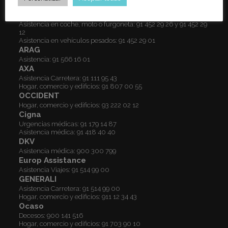
ALLIANZ
Autos y hogar:
91 452 29 22
Asistencia en coche, moto o furgoneta:
91 452 29 26
y
91 452 29
12
Asistencia en vehículos pesados:
91 452 29 01
ARAG
Asistencia:
91 566 16 01
AXA
Asistencia Carretera:
91 111 95 43
Hogar, comercio y edificios:
91 807 00 55
OCCIDENT
Hogar, comercio y edificios:
93 222 02 12
Cigna
Urgencias médicas:
91 179 14 87
Asistencia médica:
91 418 40 40
DKV
Asistencia médica:
900 300 799
Europ Assistance
Asistencia Viajes:
91 514 99 00
GENERALI
Asistencia Carretera:
91 514 99 00
Hogar, comercio y edificios:
911 12 34 43
Ocaso
Decesos:
900 141 516
Hogar, comercio y edificios:
91 703 90 10