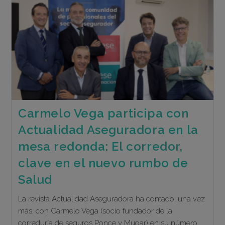
La
Revista
PymeSeguros
De
Abril
Carmelo Vega participa con
Actualidad Aseguradora en la
mesa redonda: El corredor,
clave en el nuevo rumbo de
Salud
La revista Actualidad Aseguradora ha contado, una vez
más, con Carmelo Vega (socio fundador de la
correduría de seguros Ponce y Mugar) en su número