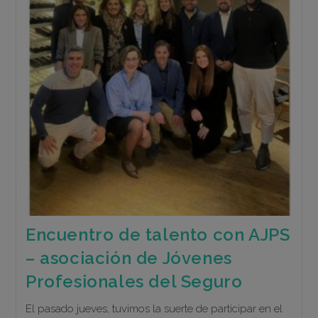
Mujeres
Más
Poderosas
Del
Seguro
Español
Encuentro de talento con AJPS
– asociación de Jóvenes
Profesionales del Seguro
El pasado jueves, tuvimos la suerte de participar en el