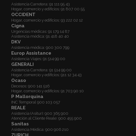
Asistencia Carretera:
91 111 95 43
Hogar, comercio y edificios:
91 807 00 55
OCCIDENT
Hogar, comercio y edificios:
93 222 02 12
Cigna
Urgencias médicas:
91 179 14 87
Asistencia médica:
91 418 40 40
DKV
Asistencia médica:
900 300 799
Europ Assistance
Asistencia Viajes:
91 514 99 00
GENERALI
Asistencia Carretera:
91 514 99 00
Hogar, comercio y edificios:
911 12 34 43
Ocaso
Decesos:
900 141 516
Hogar, comercio y edificios:
91 703 90 10
P Mallorquina
INC Temporal
900 103 057
REALE
Asistencia (Asitur):
900 365 900
Atención al Cliente Reale:
900 455 900
Sanitas
Asistencia Médica:
900 906 210
ZURICH