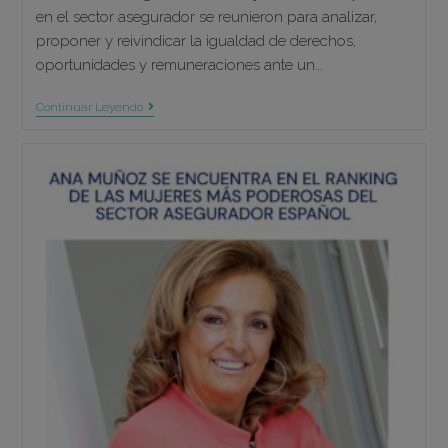
en el sector asegurador se reunieron para analizar,
proponer y reivindicar la igualdad de derechos,
oportunidades y remuneraciones ante un…
Ana
Continuar Leyendo
Muñoz
Modera
Una
Mesa
De
Diálogo
Sobre
El
Liderazgo
Sin
Límites
En
El
V
Encuentro
De
Mujeres
Aseguradoras