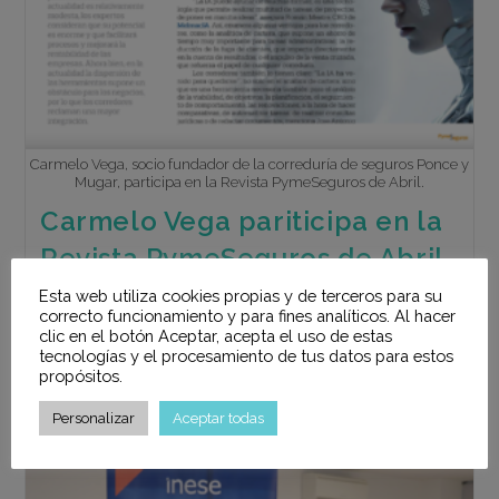
Seguros
De
Madrid
De
Junio
Carmelo Vega, socio fundador de la correduría de seguros Ponce y
Mugar, participa en la Revista PymeSeguros de Abril.
Carmelo Vega pariticipa en la
Revista PymeSeguros de Abril
Esta web utiliza cookies propias y de terceros para su
La revista PymeSeguros ha contado, una vez más, con
correcto funcionamiento y para fines analíticos. Al hacer
Carmelo Vega (socio fundador de la correduría de
clic en el botón Aceptar, acepta el uso de estas
seguros Ponce y Mugar) en su número de abril. En esta
tecnologías y el procesamiento de tus datos para estos
propósitos.
ocasión, ha…
Personalizar
Aceptar todas
Carmelo
Continuar Leyendo
Vega
Pariticipa
En