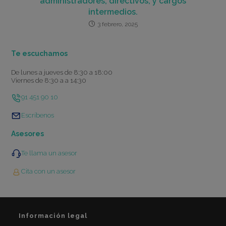
administradores, directivos, y cargos
intermedios.
3 febrero, 2025
Te escuchamos
De lunes a jueves de 8:30 a 18:00
Viernes de 8:30 a a 14:30
91 451 90 10
Escríbenos
Asesores
Te llama un asesor
Cita con un asesor
Información legal