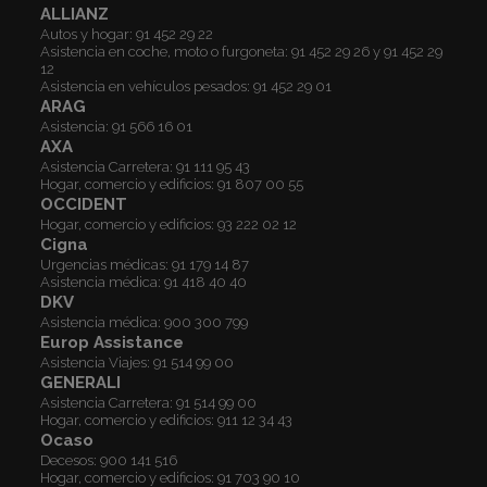
ALLIANZ
Autos y hogar:
91 452 29 22
Asistencia en coche, moto o furgoneta:
91 452 29 26
y
91 452 29
12
Asistencia en vehículos pesados:
91 452 29 01
ARAG
Asistencia:
91 566 16 01
AXA
Asistencia Carretera:
91 111 95 43
Hogar, comercio y edificios:
91 807 00 55
OCCIDENT
Hogar, comercio y edificios:
93 222 02 12
Cigna
Urgencias médicas:
91 179 14 87
Asistencia médica:
91 418 40 40
DKV
Asistencia médica:
900 300 799
Europ Assistance
Asistencia Viajes:
91 514 99 00
GENERALI
Asistencia Carretera:
91 514 99 00
Hogar, comercio y edificios:
911 12 34 43
Ocaso
Decesos:
900 141 516
Hogar, comercio y edificios:
91 703 90 10