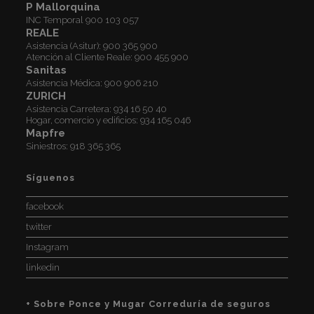
P Mallorquina
INC Temporal
900 103 057
REALE
Asistencia (Asitur):
900 365 900
Atención al Cliente Reale:
900 455 900
Sanitas
Asistencia Médica:
900 906 210
ZURICH
Asistencia Carretera:
934 16 50 40
Hogar, comercio y edificios:
934 165 046
Mapfre
Siniestros:
918 365 365
Síguenos
facebook
twitter
Instagram
linkedin
+ Sobre Ponce y Mugar Correduría de seguros