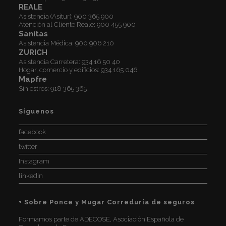
REALE
Asistencia (Asitur):
900 365 900
Atención al Cliente Reale:
900 455 900
Sanitas
Asistencia Médica:
900 906 210
ZURICH
Asistencia Carretera:
934 16 50 40
Hogar, comercio y edificios:
934 165 046
Mapfre
Siniestros:
918 365 365
Síguenos
facebook
twitter
Instagram
linkedin
+ Sobre Ponce y Mugar Correduría de seguros
Formamos parte de ADECOSE, Asociación Española de