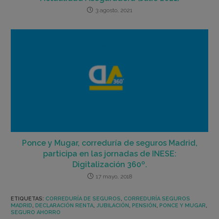
3 agosto, 2021
Ponce y Mugar, correduría de seguros Madrid,
participa en las jornadas de INESE:
Digitalización 360º.
17 mayo, 2018
ETIQUETAS
:
CORREDURÍA DE SEGUROS
,
CORREDURÍA SEGUROS
MADRID
,
DECLARACIÓN RENTA
,
JUBILACIÓN
,
PENSIÓN
,
PONCE Y MUGAR
,
SEGURO AHORRO