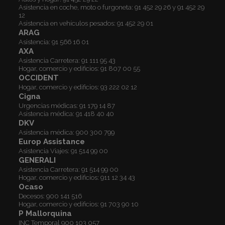
Asistencia en coche, moto o furgoneta:
91 452 29 26
y
91 452 29
12
Asistencia en vehículos pesados:
91 452 29 01
ARAG
Asistencia:
91 566 16 01
AXA
Asistencia Carretera:
91 111 95 43
Hogar, comercio y edificios:
91 807 00 55
OCCIDENT
Hogar, comercio y edificios:
93 222 02 12
Cigna
Urgencias médicas:
91 179 14 87
Asistencia médica:
91 418 40 40
DKV
Asistencia médica:
900 300 799
Europ Assistance
Asistencia Viajes:
91 514 99 00
GENERALI
Asistencia Carretera:
91 514 99 00
Hogar, comercio y edificios:
911 12 34 43
Ocaso
Decesos:
900 141 516
Hogar, comercio y edificios:
91 703 90 10
P Mallorquina
INC Temporal
900 103 057