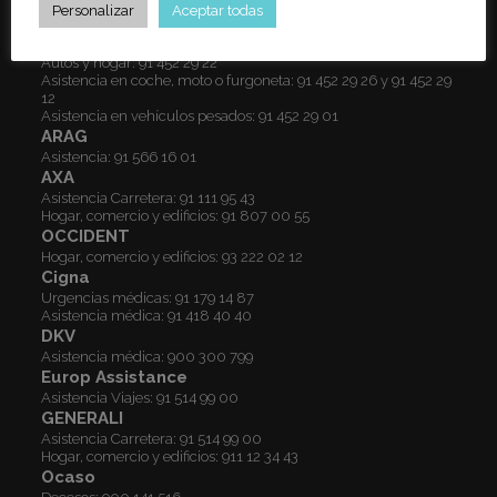
Teléfonos de asistencia
Personalizar
Aceptar todas
ALLIANZ
Autos y hogar:
91 452 29 22
Asistencia en coche, moto o furgoneta:
91 452 29 26
y
91 452 29
12
Asistencia en vehículos pesados:
91 452 29 01
ARAG
Asistencia:
91 566 16 01
AXA
Asistencia Carretera:
91 111 95 43
Hogar, comercio y edificios:
91 807 00 55
OCCIDENT
Hogar, comercio y edificios:
93 222 02 12
Cigna
Urgencias médicas:
91 179 14 87
Asistencia médica:
91 418 40 40
DKV
Asistencia médica:
900 300 799
Europ Assistance
Asistencia Viajes:
91 514 99 00
GENERALI
Asistencia Carretera:
91 514 99 00
Hogar, comercio y edificios:
911 12 34 43
Ocaso