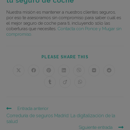
tu seguro de coche
Nuestra misión es mantener a nuestros clientes seguros,
por eso te asesoramos sin compromiso para saber cuál es
el mejor seguro de coche para ti, incluyendo sólo las
coberturas que necesites.
Contacta con Ponce y Mugar sin
compromiso
.
COMPARTIR
PLEASE SHARE THIS
ESTE
CONTENIDO
Se
Se
Se
Se
Se
Se
Se
abre
abre
abre
abre
abre
abre
abre
en
en
en
en
en
en
en
Se
Se
Se
una
una
una
una
una
una
una
abre
abre
abre
nueva
nueva
nueva
nueva
nueva
nueva
nueva
en
en
en
ventana
ventana
ventana
ventana
ventana
ventana
ventana
una
una
una
nueva
nueva
nueva
ventana
ventana
ventana
Leer
Entrada anterior
más
Correduría de seguros Madrid: La digitalización de la
artículos
salud
Siguiente entrada