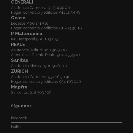
GENERALI
Asistencia Carretera:
91 514 99 00
Hogar, comercio y edificios:
911 12 34 43
Ocaso
Decesos:
900 141 516
Hogar, comercio y edificios:
91 703 90 10
P Mallorquina
INC Temporal
900 103 057
REALE
Asistencia (Asitur):
900 365 900
Atención al Cliente Reale:
900 455 900
Sanitas
Asistencia Médica:
900 906 210
ZURICH
Asistencia Carretera:
934 16 50 40
Hogar, comercio y edificios:
934 165 046
Mapfre
Siniestros:
918 365 365
Síguenos
facebook
twitter