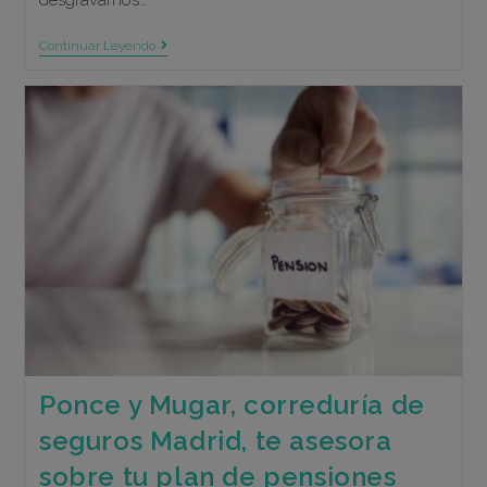
desgravarnos…
Correduría
Continuar Leyendo
De
Seguros
Madrid:
Cómo
Ahorrar
En
Tu
Próxima
Declaración
Ponce y Mugar, correduría de
seguros Madrid, te asesora
sobre tu plan de pensiones