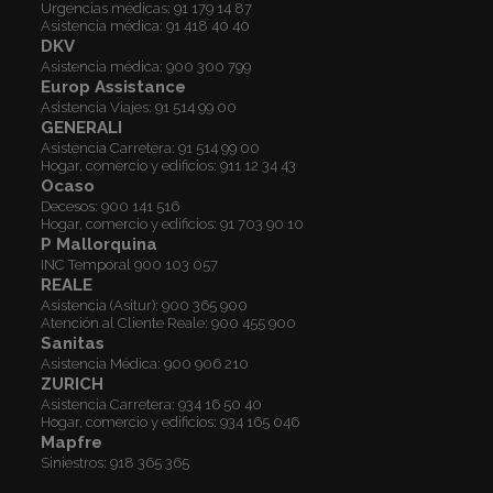
Urgencias médicas:
91 179 14 87
Asistencia médica:
91 418 40 40
DKV
Asistencia médica:
900 300 799
Europ Assistance
Asistencia Viajes:
91 514 99 00
GENERALI
Asistencia Carretera:
91 514 99 00
Hogar, comercio y edificios:
911 12 34 43
Ocaso
Decesos:
900 141 516
Hogar, comercio y edificios:
91 703 90 10
P Mallorquina
INC Temporal
900 103 057
REALE
Asistencia (Asitur):
900 365 900
Atención al Cliente Reale:
900 455 900
Sanitas
Asistencia Médica:
900 906 210
ZURICH
Asistencia Carretera:
934 16 50 40
Hogar, comercio y edificios:
934 165 046
Mapfre
Siniestros:
918 365 365