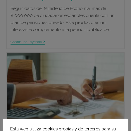
Según datos del Ministerio de Economía, más de
8.000.000 de ciudadanos españoles cuenta con un
plan de pensiones privado. Este producto es un
interesante complemento a la pensión pública de…
Ponce
Continuar Leyendo
Y
Mugar,
Correduría
De
Seguros
Madrid,
Te
Asesora
Sobre
Tu
Plan
De
Pensiones
Esta web utiliza cookies propias y de terceros para su