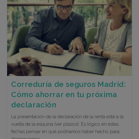
De
Seguros
Madrid,
Aconseja
Sobre
Como
Y
Cuando
Rescatar
El
Plan
De
Pensiones
Correduría de seguros Madrid:
Cómo ahorrar en tu próxima
declaración
La presentación de la declaración de la renta está a la
vuelta de la esquina (ver plazos). Es lógico en estas
fechas pensar en qué podríamos haber hecho para