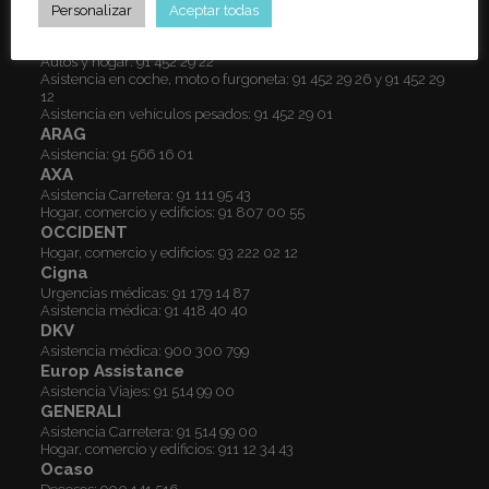
Teléfonos de asistencia
Personalizar
Aceptar todas
ALLIANZ
Autos y hogar:
91 452 29 22
Asistencia en coche, moto o furgoneta:
91 452 29 26
y
91 452 29
12
Asistencia en vehículos pesados:
91 452 29 01
ARAG
Asistencia:
91 566 16 01
AXA
Asistencia Carretera:
91 111 95 43
Hogar, comercio y edificios:
91 807 00 55
OCCIDENT
Hogar, comercio y edificios:
93 222 02 12
Cigna
Urgencias médicas:
91 179 14 87
Asistencia médica:
91 418 40 40
DKV
Asistencia médica:
900 300 799
Europ Assistance
Asistencia Viajes:
91 514 99 00
GENERALI
Asistencia Carretera:
91 514 99 00
Hogar, comercio y edificios:
911 12 34 43
Ocaso