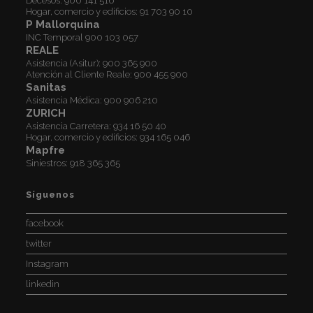
Decesos:
900 141 516
Hogar, comercio y edificios:
91 703 90 10
P Mallorquina
INC Temporal
900 103 057
REALE
Asistencia (Asitur):
900 365 900
Atención al Cliente Reale:
900 455 900
Sanitas
Asistencia Médica:
900 906 210
ZURICH
Asistencia Carretera:
934 16 50 40
Hogar, comercio y edificios:
934 165 046
Mapfre
Siniestros:
918 365 365
Síguenos
facebook
twitter
Instagram
linkedin