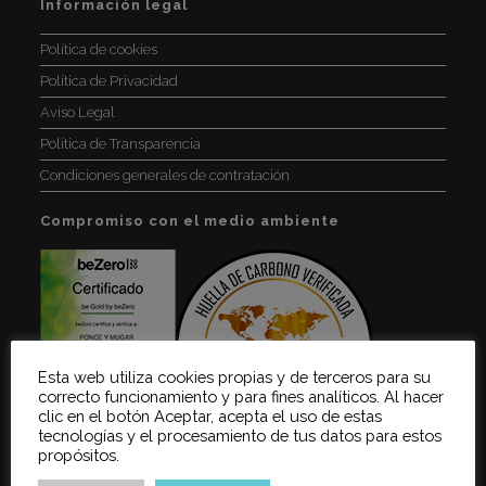
Información legal
ES
UN
BUEN
Política de cookies
LUGAR
Política de Privacidad
Aviso Legal
Política de Transparencia
Condiciones generales de contratación
Compromiso con el medio ambiente
Esta web utiliza cookies propias y de terceros para su
correcto funcionamiento y para fines analíticos. Al hacer
clic en el botón Aceptar, acepta el uso de estas
tecnologías y el procesamiento de tus datos para estos
propósitos.